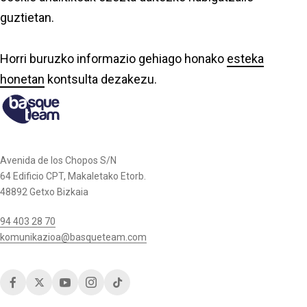
guztietan.
Horri buruzko informazio gehiago honako
esteka
honetan
kontsulta dezakezu.
Avenida de los Chopos S/N
64 Edificio CPT, Makaletako Etorb.
48892 Getxo Bizkaia
94 403 28 70
komunikazioa@basqueteam.com