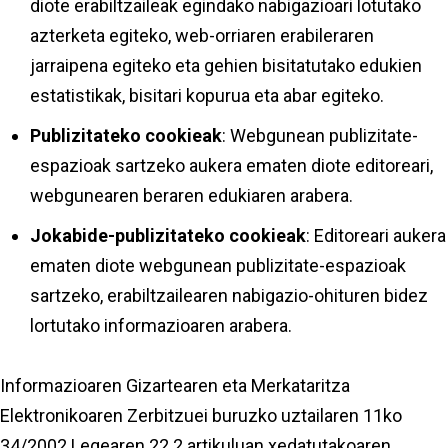
diote erabiltzaileak egindako nabigazioari lotutako
azterketa egiteko, web-orriaren erabileraren
jarraipena egiteko eta gehien bisitatutako edukien
estatistikak, bisitari kopurua eta abar egiteko.
Publizitateko cookieak
: Webgunean publizitate-
espazioak sartzeko aukera ematen diote editoreari,
webgunearen beraren edukiaren arabera.
Jokabide-publizitateko cookieak
: Editoreari aukera
ematen diote webgunean publizitate-espazioak
sartzeko, erabiltzailearen nabigazio-ohituren bidez
lortutako informazioaren arabera.
Informazioaren Gizartearen eta Merkataritza
Elektronikoaren Zerbitzuei buruzko uztailaren 11ko
34/2002 Legearen 22.2 artikuluan xedatutakoaren