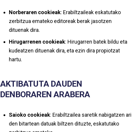
Norberaren cookieak
: Erabiltzaileak eskatutako
zerbitzua emateko editoreak berak jasotzen
dituenak dira.
Hirugarrenen cookieak
: Hirugarren batek bildu eta
kudeatzen dituenak dira, eta ezin dira propiotzat
hartu.
AKTIBATUTA DAUDEN
DENBORAREN ARABERA
Saioko cookieak
: Erabiltzailea saretik nabigatzen ari
den bitartean datuak biltzen dituzte, eskatutako