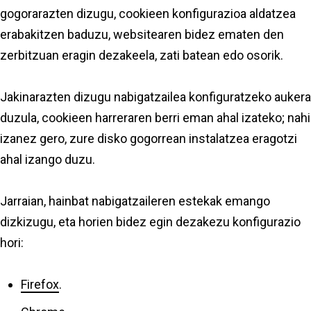
gogorarazten dizugu, cookieen konfigurazioa aldatzea
erabakitzen baduzu, websitearen bidez ematen den
zerbitzuan eragin dezakeela, zati batean edo osorik.
Jakinarazten dizugu nabigatzailea konfiguratzeko aukera
duzula, cookieen harreraren berri eman ahal izateko; nahi
izanez gero, zure disko gogorrean instalatzea eragotzi
ahal izango duzu.
Jarraian, hainbat nabigatzaileren estekak emango
dizkizugu, eta horien bidez egin dezakezu konfigurazio
hori:
Firefox
.