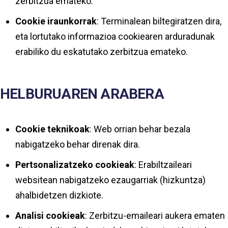
zerbitzua emateko.
Cookie iraunkorrak
: Terminalean biltegiratzen dira,
eta lortutako informazioa cookiearen arduradunak
erabiliko du eskatutako zerbitzua emateko.
HELBURUAREN ARABERA
Cookie teknikoak
: Web orrian behar bezala
nabigatzeko behar direnak dira.
Pertsonalizatzeko cookieak
: Erabiltzaileari
websitean nabigatzeko ezaugarriak (hizkuntza)
ahalbidetzen dizkiote.
Analisi cookieak
: Zerbitzu-emaileari aukera ematen