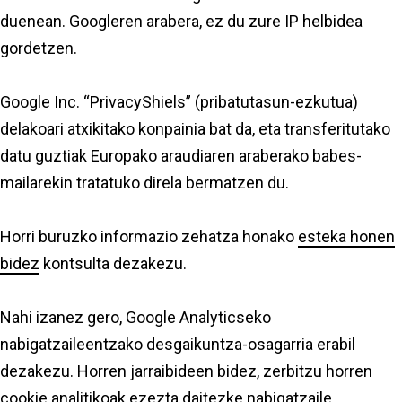
duenean. Googleren arabera, ez du zure IP helbidea
gordetzen.
Google Inc. “PrivacyShiels” (pribatutasun-ezkutua)
delakoari atxikitako konpainia bat da, eta transferitutako
datu guztiak Europako araudiaren araberako babes-
mailarekin tratatuko direla bermatzen du.
Horri buruzko informazio zehatza honako
esteka honen
bidez
kontsulta dezakezu.
Nahi izanez gero, Google Analyticseko
nabigatzaileentzako desgaikuntza-osagarria erabil
dezakezu. Horren jarraibideen bidez, zerbitzu horren
cookie analitikoak ezezta daitezke nabigatzaile