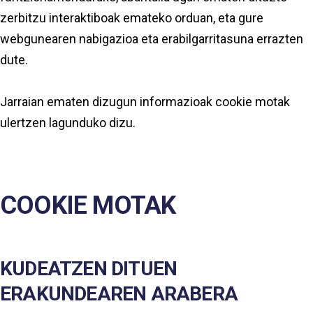
zerbitzu interaktiboak emateko orduan, eta gure
webgunearen nabigazioa eta erabilgarritasuna errazten
dute.
Jarraian ematen dizugun informazioak cookie motak
ulertzen lagunduko dizu.
COOKIE MOTAK
KUDEATZEN DITUEN
ERAKUNDEAREN ARABERA