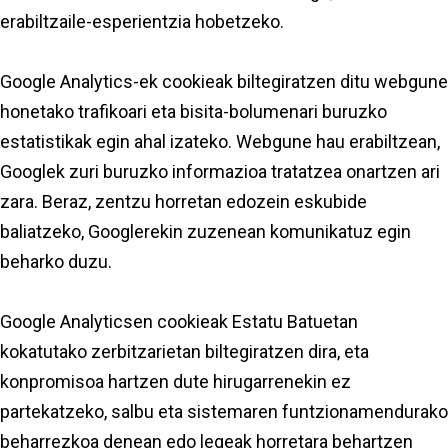
erabiltzaile-esperientzia hobetzeko.
Google Analytics-ek cookieak biltegiratzen ditu webgune
honetako trafikoari eta bisita-bolumenari buruzko
estatistikak egin ahal izateko. Webgune hau erabiltzean,
Googlek zuri buruzko informazioa tratatzea onartzen ari
zara. Beraz, zentzu horretan edozein eskubide
baliatzeko, Googlerekin zuzenean komunikatuz egin
beharko duzu.
Google Analyticsen cookieak Estatu Batuetan
kokatutako zerbitzarietan biltegiratzen dira, eta
konpromisoa hartzen dute hirugarrenekin ez
partekatzeko, salbu eta sistemaren funtzionamendurako
beharrezkoa denean edo legeak horretara behartzen