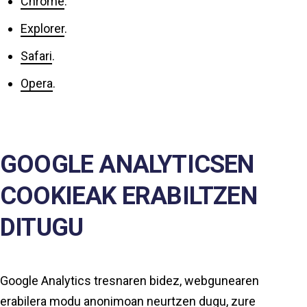
Chrome
.
Explorer
.
Safari
.
Opera
.
GOOGLE ANALYTICSEN
COOKIEAK ERABILTZEN
DITUGU
Google Analytics tresnaren bidez, webgunearen
erabilera modu anonimoan neurtzen dugu, zure