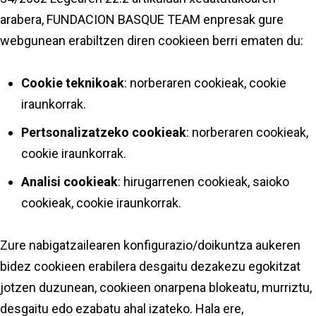
arabera, FUNDACION BASQUE TEAM enpresak gure
webgunean erabiltzen diren cookieen berri ematen du:
Cookie teknikoak
: norberaren cookieak, cookie
iraunkorrak.
Pertsonalizatzeko cookieak
: norberaren cookieak,
cookie iraunkorrak.
Analisi cookieak
: hirugarrenen cookieak, saioko
cookieak, cookie iraunkorrak.
Zure nabigatzailearen konfigurazio/doikuntza aukeren
bidez cookieen erabilera desgaitu dezakezu egokitzat
jotzen duzunean, cookieen onarpena blokeatu, murriztu,
desgaitu edo ezabatu ahal izateko. Hala ere,